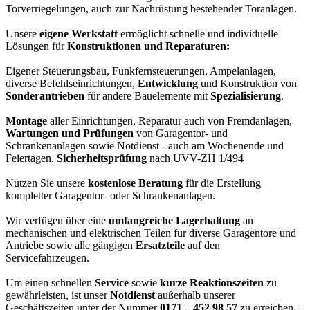
Torverriegelungen, auch zur Nachrüstung bestehender Toranlagen.
Unsere
eigene Werkstatt
ermöglicht schnelle und individuelle
Lösungen für
Konstruktionen und Reparaturen:
Eigener Steuerungsbau, Funkfernsteuerungen, Ampelanlagen,
diverse Befehlseinrichtungen,
Entwicklung
und Konstruktion von
Sonderantrieben
für andere Bauelemente mit
Spezialisierung
.
Montage
aller Einrichtungen, Reparatur auch von Fremdanlagen,
Wartungen und Prüfungen
von Garagentor- und
Schrankenanlagen sowie Notdienst - auch am Wochenende und
Feiertagen.
Sicherheitsprüfung
nach UVV-ZH 1/494
Nutzen Sie unsere
kostenlose Beratung
für die Erstellung
kompletter Garagentor- oder Schrankenanlagen.
Wir verfügen über eine
umfangreiche Lagerhaltung
an
mechanischen und elektrischen Teilen für diverse Garagentore und
Antriebe sowie alle gängigen
Ersatzteile
auf den
Servicefahrzeugen.
Um einen schnellen
Service
sowie
kurze Reaktionszeiten
zu
gewährleisten, ist unser
Notdienst
außerhalb unserer
Geschäftszeiten unter der Nummer
0171 – 452 98 57
zu erreichen –